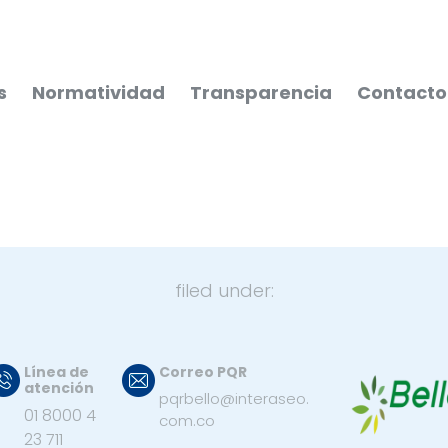
s
Normatividad
Transparencia
Contacto
filed under:
Línea de
Correo PQR
atención
pqrbello@interaseo.
01 8000 4
com.co
23 711