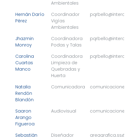
Ambientales
Hernán Darío
Coordinador
pqrbello@interaseo.
Pérez
Vigías
Ambientales
Jhazmin
Coordinadora
pqrbello@interaseo.
Monroy
Podas y Talas
Carolina
Coordinadora
pqrbello@interaseo.
Cuartas
Limpieza de
Manco
Quebradas y
Huerta
Natalia
Comunicadora
comunicacionesnort
Rendón
Blandón
Saaron
Audiovisual
comunicacionesnort
Arango
Figueroa
Sebastián
Diseñador
areagrafica.ss@gma