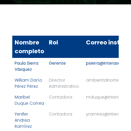
Nombre
Rol
Correo institu
completo
Paula Sierra
Gerente
psierra@interaseo.co
Vásquez
William Darío
Director
ambientalnorte@int
Pérez Pérez
Administrativo
Maribel
Contadora
mduque@interaseo.
Duque Correa
Yenifer
Contadora
yramirez@interaseo
Andrea
RamÍrez