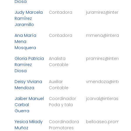
Diosa
Judy Marcela
Contadora
juramirez@interaseo
RamÍrez
Jaramillo
Ana María
Contadora
mmena@interaseo.c
Mena
Mosquera
Gloria Patricia
Analista
pramirez@interaseo
Ramírez
Contable
Diosa
Deisy Viviana
Auxiliar
vmendoza@interase
Mendoza
Contable
Jaiber Manuel
Coordinador
jcarval@interaseo.c
Carbal
Poda y tala
Guerra
Yesica Milady
Coordinadora
belloaseo.promotor
Muñoz
Promotores