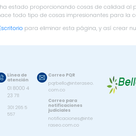
y ha estado proporcionando cosas de calidad al 
ace todo tipo de cosas impresionantes para la 
Escritorio
para eliminar esta página, y así crear n
Línea de
Correo PQR
atención
pqrbello@interaseo.
01 8000 4
com.co
23 711
Correo para
notificaciones
301 265 5
judiciales
557
notificaciones@inte
raseo.com.co